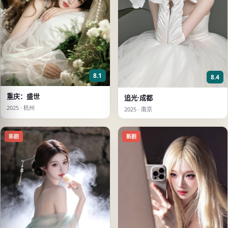
8.1
8.4
重庆：盛世
追光·成都
2025
·
杭州
2025
·
南京
新剧
新剧