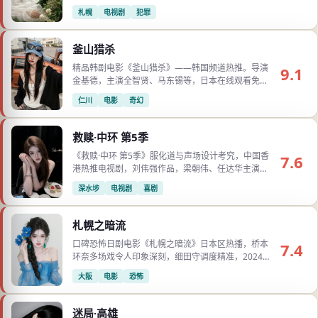
10月19日更新，日剧大全免费看维护日本在线观看
札幌
电视剧
犯罪
免费大全电视剧片库。
釜山猎杀
精品韩剧电影《釜山猎杀》——韩国频道热推。导演
9.1
金基德，主演全智贤、马东锡等，日本在线观看免费
大全电视剧在线首选片单。
仁川
电影
奇幻
救赎·中环 第5季
《救赎·中环 第5季》服化道与声场设计考究，中国香
7.6
港热推电视剧，刘伟强作品，梁朝伟、任达华主演，
2018年8月21日上线日本在线观看免费大全电视剧。
深水埗
电视剧
喜剧
札幌之暗流
口碑恐怖日剧电影《札幌之暗流》日本区热播，桥本
7.4
环奈多场戏令人印象深刻，细田守调度精准，2024
年4月8日上线日本在线观看免费大全电视剧完整版。
大阪
电影
恐怖
迷局·高雄